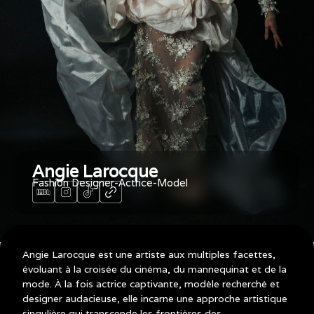
Angie Larocque
Fashion Designer-Actrice-Model
Slide 4 of 4.
Angie Larocque est une artiste aux multiples facettes,
évoluant à la croisée du cinéma, du mannequinat et de la
mode. À la fois actrice captivante, modèle recherché et
designer audacieuse, elle incarne une approche artistique
singulière qui transcende les frontières des